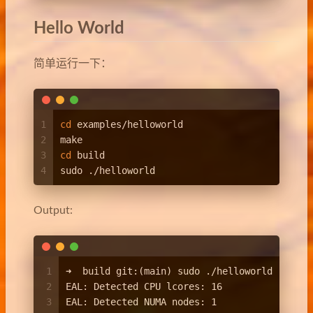
Hello World
简单运行一下：
1
cd
 examples/helloworld
2
make
3
cd
 build
4
sudo ./helloworld
Output:
1
➜  build git:(main) sudo ./helloworld
2
EAL: Detected CPU lcores: 16
3
EAL: Detected NUMA nodes: 1