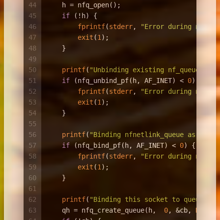
44
    h = nfq_open();
45
if
 (!h) {
46
fprintf
(
stderr
, 
"Error during nfq_op
47
exit
(
1
);
48
    }
49
50
printf
(
"Unbinding existing nf_queue hand
51
if
 (nfq_unbind_pf(h, AF_INET) < 
0
) {
52
fprintf
(
stderr
, 
"Error during nfq_un
53
exit
(
1
);
54
    }
55
56
printf
(
"Binding nfnetlink_queue as nf_qu
57
if
 (nfq_bind_pf(h, AF_INET) < 
0
) {
58
fprintf
(
stderr
, 
"Error during nfq_bi
59
exit
(
1
);
60
    }
61
62
printf
(
"Binding this socket to queue '0'
63
    qh = nfq_create_queue(h,  
0
, &cb, 
NULL
);