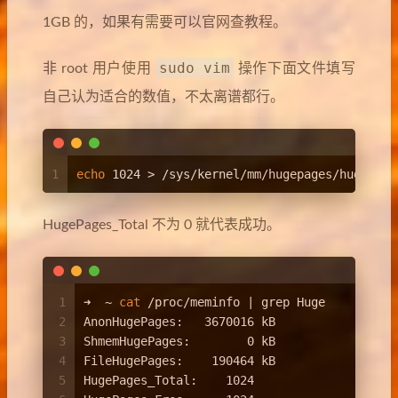
1GB 的，如果有需要可以官网查教程。
sudo vim
非 root 用户使用
操作下面文件填写
自己认为适合的数值，不太离谱都行。
1
echo
 1024 > /sys/kernel/mm/hugepages/hugepage
HugePages_Total 不为 0 就代表成功。
1
➜  ~ 
cat
 /proc/meminfo | grep Huge
2
AnonHugePages:   3670016 kB
3
ShmemHugePages:        0 kB
4
FileHugePages:    190464 kB
5
HugePages_Total:    1024