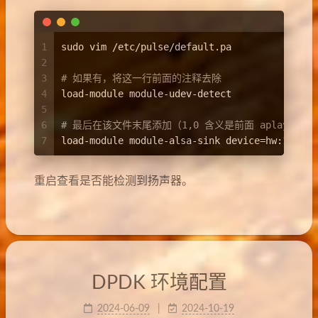
1
sudo vim /etc/pulse/default.pa
2
3
# 如果有，将这一行前面的注释去除
4
load-module module-udev-detect
5
6
# 最后在该文件末尾添加（1,0 含义是前面 aplay -l 
7
load-module module-alsa-sink device=hw:1,0
重启查看是否能检测到扬声器。
DPDK 环境配置
2024-06-09
2024-10-19