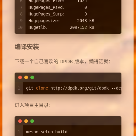
6
HugePages_Free:     1024
7
HugePages_Rsvd:        0
8
HugePages_Surp:        0
9
Hugepagesize:       2048 kB
10
Hugetlb:         2097152 kB
编译安装
下载一个自己喜欢的 DPDK 版本，懒得话就：
1
git 
clone
 http://dpdk.org/git/dpdk --depth=1
进入项目主目录:
1
meson setup build