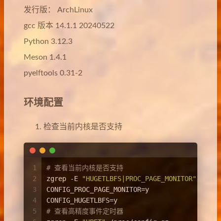
发行版： ArchLinux
gcc 版本 14.1.1 20240522
Python 3.12.3
Meson 1.4.1
pyelftools 0.31-2
环境配置
检查当前内核是否支持
1
# 查看当前内核是否支持
2
zgrep -E 
"HUGETLBFS|PROC_PAGE_MONITOR"
 /proc
3
CONFIG_PROC_PAGE_MONITOR=y
4
CONFIG_HUGETLBFS=y
5
# 查看高精度事件定时器