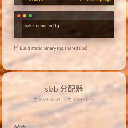
1
make menuconfig
2
[*] Build static binary (no shared libs)
slab 分配器
2024-06-04
2024-10-19