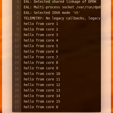
4
EAL: Detected shared linkage of DPDK
5
EAL: Multi-process socket /var/run/dpdk/rte/
6
EAL: Selected IOVA mode 
'VA'
7
TELEMETRY: No legacy callbacks, legacy socke
8
hello from core 1
9
hello from core 2
10
hello from core 3
11
hello from core 4
12
hello from core 5
13
hello from core 6
14
hello from core 7
15
hello from core 8
16
hello from core 9
17
hello from core 10
18
hello from core 11
19
hello from core 12
20
hello from core 13
21
hello from core 14
22
hello from core 15
23
hello from core 0