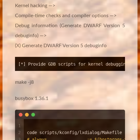
Kernel hacking —>
Compile-time checks and compiler options —>
Debug information (Generate DWARF Version 5
debuginfo) —>
(X) Generate DWARF Version 5 debuginfo
make -j8
busybox 1.36.1
1
2
code scripts/kconfig/lxdialog/Makefile
3
# always		:= $(hostprogs-y)