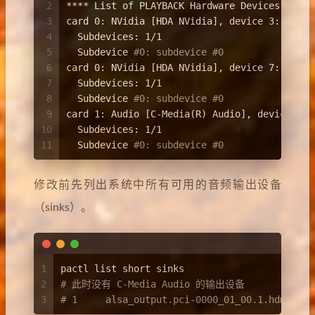
2
**** List of PLAYBACK Hardware Devices ****
3
card 0: NVidia [HDA NVidia], device 3: HDMI 
4
  Subdevices: 1/1
5
  Subdevice 
#0: subdevice #0
6
card 0: NVidia [HDA NVidia], device 7: HDMI 
7
  Subdevices: 1/1
8
  Subdevice 
#0: subdevice #0
9
card 1: Audio [C-Media(R) Audio], device 0: 
10
  Subdevices: 1/1
11
  Subdevice 
#0: subdevice #0
修改前先列出系统中所有可用的音频输出设备
（sinks）。
1
pactl list short sinks
2
# 此时没有 C-Media Audio 的输出设备
3
# 1	alsa_output.pci-0000_01_00.1.hdmi-