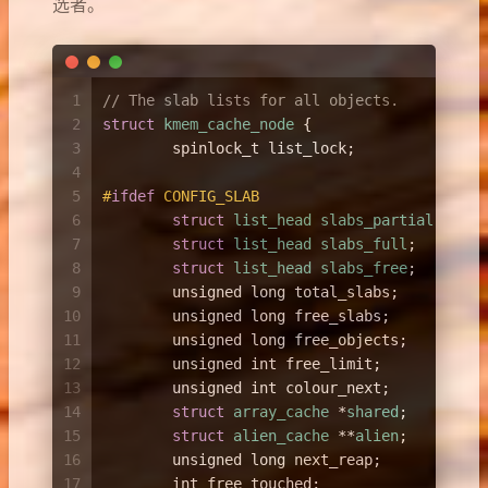
选者。
1
// The slab lists for all objects.
2
struct
kmem_cache_node
 {
3
spinlock_t
 list_lock;
4
5
#
ifdef
 CONFIG_SLAB
6
struct
list_head
slabs_partial
;
/* p
7
struct
list_head
slabs_full
;
8
struct
list_head
slabs_free
;
9
unsigned
long
 total_slabs;	
/* l
10
unsigned
long
 free_slabs;	
/* l
11
unsigned
long
 free_objects;
12
unsigned
int
 free_limit;
13
unsigned
int
 colour_next;	
/* P
14
struct
array_cache
 *
shared
;
/* s
15
struct
alien_cache
 **
alien
;
/* o
16
unsigned
long
 next_reap;	
/* u
17
int
 free_touched;		
/* u