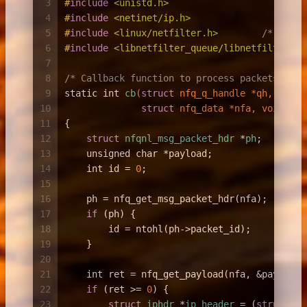
3
#
include
<unistd.h>
4
#
include
<netinet/ip.h>
5
#
include
<linux/netfilter.h>
/* for N
6
#
include
<libnetfilter_queue/libnetfilter_qu
7
8
/* Callback function to process packets */
9
static
int
cb
(
struct
 nfq_q_handle *qh, 
struc
10
struct
 nfq_data *nfa, 
void
 *da
11
{
12
struct
nfqnl_msg_packet_hdr
 *
ph
;
13
unsigned
char
 *payload;
14
int
 id = 
0
;
15
16
    ph = nfq_get_msg_packet_hdr(nfa);
17
if
 (ph) {
18
        id = ntohl(ph->packet_id);
19
    }
20
21
int
 ret = nfq_get_payload(nfa, &payload)
22
if
 (ret >= 
0
) {
23
struct
iphdr
 *
ip_header
 =
 (
struct
 ip