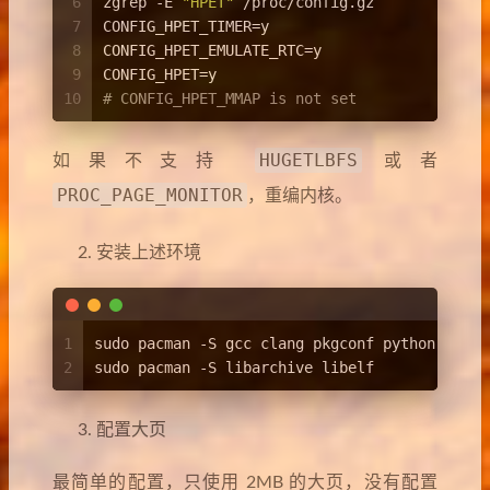
6
zgrep -E 
"HPET"
 /proc/config.gz     
7
CONFIG_HPET_TIMER=y
8
CONFIG_HPET_EMULATE_RTC=y
9
CONFIG_HPET=y
10
# CONFIG_HPET_MMAP is not set
HUGETLBFS
如果不支持
或者
PROC_PAGE_MONITOR
，重编内核。
安装上述环境
1
sudo pacman -S gcc clang pkgconf python meson
2
sudo pacman -S libarchive libelf
配置大页
最简单的配置，只使用 2MB 的大页，没有配置