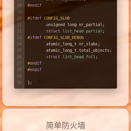
18
#
endif
19
20
#
ifdef
 CONFIG_SLUB
21
unsigned
long
 nr_partial;
22
struct
list_head
partial
;
23
#
ifdef
 CONFIG_SLUB_DEBUG
24
atomic_long_t
 nr_slabs;
25
atomic_long_t
 total_objects;
26
struct
list_head
full
;
27
#
endif
28
#
endif
29
30
};
简单防火墙