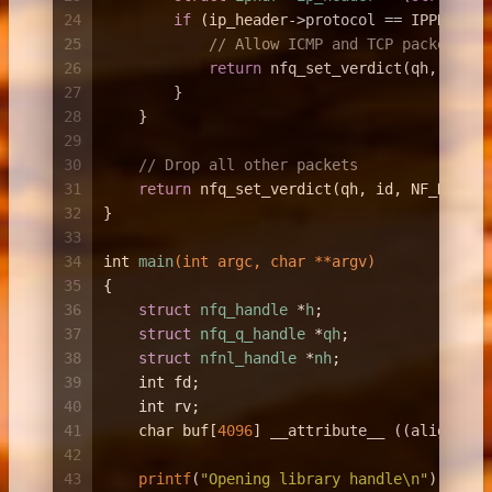
24
if
 (ip_header->protocol == IPPROTO_I
25
// Allow ICMP and TCP packets
26
return
 nfq_set_verdict(qh, id, N
27
        }
28
    }
29
30
// Drop all other packets
31
return
 nfq_set_verdict(qh, id, NF_DROP, 
32
}
33
34
int
main
(
int
 argc, 
char
 **argv)
35
{
36
struct
nfq_handle
 *
h
;
37
struct
nfq_q_handle
 *
qh
;
38
struct
nfnl_handle
 *
nh
;
39
int
 fd;
40
int
 rv;
41
char
 buf[
4096
] __attribute__ ((aligned))
42
43
printf
(
"Opening library handle\n"
);