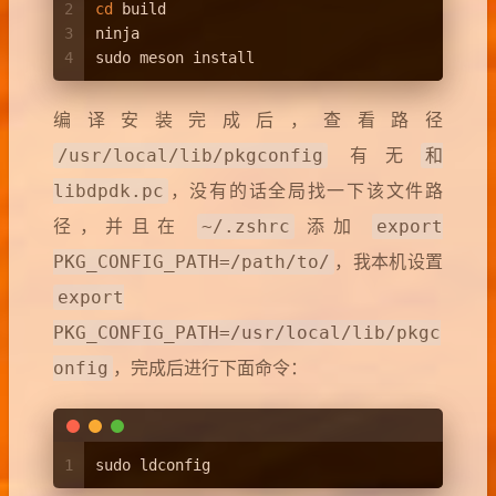
2
cd
 build
3
ninja
4
sudo meson install
编译安装完成后，查看路径
/usr/local/lib/pkgconfig
和
有无
libdpdk.pc
，没有的话全局找一下该文件路
~/.zshrc
export
径，并且在
添加
PKG_CONFIG_PATH=/path/to/
，我本机设置
export
PKG_CONFIG_PATH=/usr/local/lib/pkgc
onfig
，完成后进行下面命令：
1
sudo ldconfig