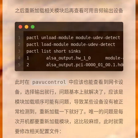
之后重新加载相关模块后再查看可用音频输出设备
1
pactl unload-module module-udev-detect
2
pactl load-module module-udev-detect
3
pactl list short sinks
4
1       alsa_output.hw_1_0      module-alsa-s
5
2       alsa_output.pci-0000_01_00.1.hdmi-ste
pavucontrol
此时在
中应该也能查看到网卡设
备，选择输出就行，问题基本上就解决了，应该是
模块加载顺序可能有问题，导致某些设备没有被正
常检测到，重新加载一下就好了。唯一的问题是每
次开机都要重新加载模块，这比较麻烦，此时就需
要修改相关配置文件：