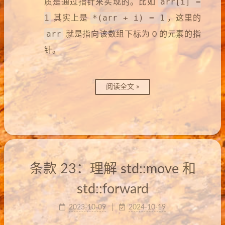
arr[i] =
质是通过指针来实现的。比如
1
*(arr + i) = 1
其实上是
，这里的
arr
就是指向该数组下标为 0 的元素的指
针。
阅读全文 »
条款 23：理解 std::move 和
std::forward
2023-10-09
2024-10-19