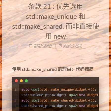
条款 21 : 优先选用
std::make_unique 和
std::make_shared, 而非直接使
用 new
2023-10-09
2024-10-19
使用 std::make_shared 的理由：代码精简
1
auto
upw1
(std::make_unique<Widget>())
;
2
std::unique_ptr<Widget> 
upw2
(
new
 Widget)
;
3
auto
spw1
(std::make_shared<Widget>())
;
4
std::shared_ptr<Widget> 
spw2
(
new
 Widget)
;