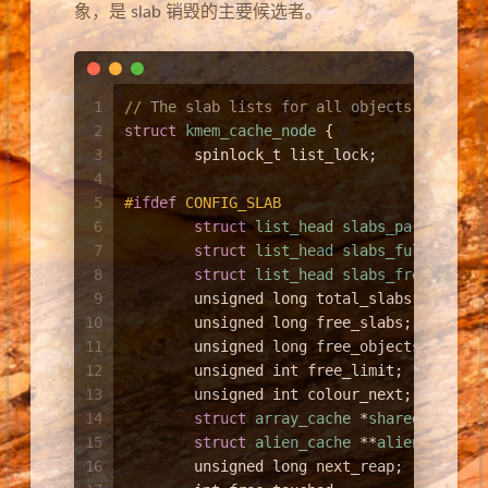
象，是 slab 销毁的主要候选者。
1
// The slab lists for all objects.
2
struct
kmem_cache_node
 {
3
spinlock_t
 list_lock;
4
5
#
ifdef
 CONFIG_SLAB
6
struct
list_head
slabs_partial
;
/
7
struct
list_head
slabs_full
;
8
struct
list_head
slabs_free
;
9
unsigned
long
 total_slabs;	
/
10
unsigned
long
 free_slabs;	
/
11
unsigned
long
 free_objects;
12
unsigned
int
 free_limit;
13
unsigned
int
 colour_next;	
/
14
struct
array_cache
 *
shared
;
/
15
struct
alien_cache
 **
alien
;
/
16
unsigned
long
 next_reap;	
/