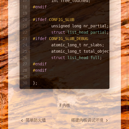
17
int
 free_touched;		
/
18
#
endif
19
20
#
ifdef
 CONFIG_SLUB
21
unsigned
long
 nr_partial;
22
struct
list_head
partial
;
23
#
ifdef
 CONFIG_SLUB_DEBUG
24
atomic_long_t
 nr_slabs;
25
atomic_long_t
 total_objects;
26
struct
list_head
full
;
27
#
endif
28
#
endif
29
30
};
# 内核
简单防火墙
搭建内核调试环境