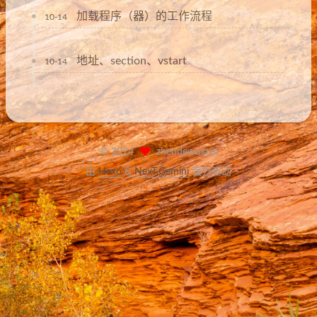
加载程序（器）的工作流程
10-14
地址、section、vstart
10-14
©
2024
zhendewokusi
由
Hexo
&
NexT.Gemini
强力驱动