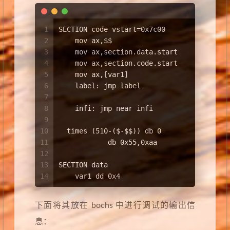
1
SECTION code vstart=0x7c00
2
    mov ax,$$
3
    mov ax,section.data.start
4
    mov ax,section.code.start
5
    mov ax,[var1]
6
    label: jmp label
7
8
    infi: jmp near infi                
9
10
  times (510-($-$$)) db 0
11
            db 0x55,0xaa
12
13
SECTION data 
14
    var1 dd 0x4
下面将其放在 bochs 中进行调试的输出信
息：