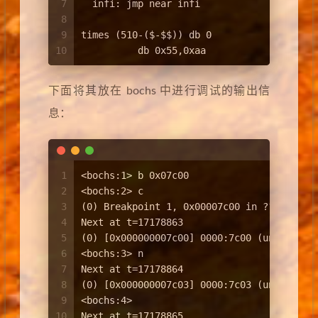
7
  infi: jmp near infi                 ;
8
9
times (510-($-$$)) db 0           
10
          db 0x55,0xaa                ;
下面将其放在 bochs 中进行调试的输出信
息：
1
<bochs:1> b 0x07c00
2
<bochs:2> c
3
(0) Breakpoint 1, 0x00007c00 in ?? ()
4
Next at t=17178863
5
(0) [0x000000007c00] 0000:7c00 (unk. ctxt
6
<bochs:3> n
7
Next at t=17178864
8
(0) [0x000000007c03] 0000:7c03 (unk. ctxt
9
<bochs:4> 
10
Next at t=17178865