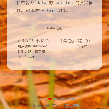
data
section
件中名为
的
的真实偏
vstart
移，没有因为
改变。
# x86 汇编
条款 25: 针对右值
加载程序（器）的工
引用实施 std::move，
作流程
针对万能引用实施
std::forward
©
2024
zhendewokusi
由
Hexo
&
NexT.Gemini
强力驱动