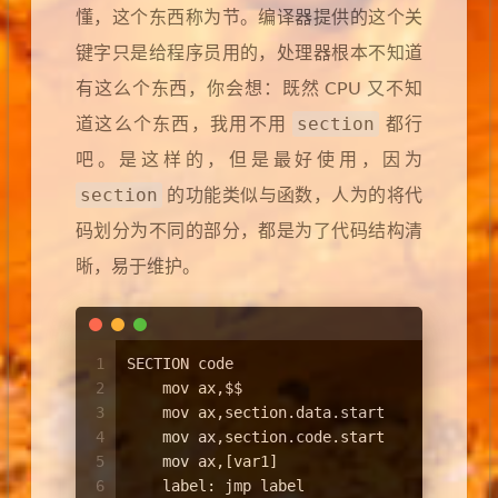
懂，这个东西称为节。编译器提供的这个关
键字只是给程序员用的，处理器根本不知道
有这么个东西，你会想：既然 CPU 又不知
section
道这么个东西，我用不用
都行
吧。是这样的，但是最好使用，因为
section
的功能类似与函数，人为的将代
码划分为不同的部分，都是为了代码结构清
晰，易于维护。
1
SECTION code
2
    mov ax,$$
3
    mov ax,section.data.start
4
    mov ax,section.code.start
5
    mov ax,[var1]
6
    label: jmp label