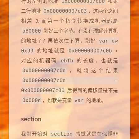
0x000000007c00
行的左侧的地址
和第
0x000000007c03
二行地址
，这两个之间
相差 3, 而第一个指令转换成机器码是
b80000
刚好三个字节。有没有理解计算机
var dw
的地址了？再依次往下算，刚好
0x99
0x000000007c0b
的地址就是
+
ebfb
对应的机器码
的长度，也就是
0x000000007c0d
，就将这个结果
0x000000007c0d -
0x000000007c00
后得到的偏移量是不是
0x000d
var
，也就是变量
的地址。
section
section
我刚开始对
感觉就是在似懂非