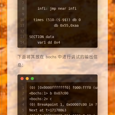
7
8
    infi: jmp near infi                
9
10
  times (510-($-$$)) db 0
11
            db 0x55,0xaa
12
13
SECTION data
14
    var1 dd 0x4
下面将其放在 bochs 中进行调试的输出信
息：
1
(0) [0x0000fffffff0] f000:fff0 (unk. ctxt
2
<bochs:1> b 0x07c00
3
<bochs:2> c
4
(0) Breakpoint 1, 0x00007c00 in ?? ()
5
Next at t=17178863