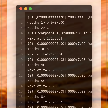
1
(0) [0x0000fffffff0] f000:fff0 (unk. ctxt
2
<bochs:1> b 0x07c00
3
<bochs:2> c
4
(0) Breakpoint 1, 0x00007c00 in ?? ()
5
Next at t=17178863
6
(0) [0x000000007c00] 0000:7c00 (unk. ctxt
7
<bochs:3> n
8
Next at t=17178864
9
(0) [0x000000007c03] 0000:7c03 (unk. ctxt
10
<bochs:4> 
11
Next at t=17178865
12
(0) [0x000000007c06] 0000:7c06 (unk. ctxt
13
<bochs:5> 
14
Next at t=17178866
15
(0) [0x000000007c09] 0000:7c09 (unk. ctxt
16
<bochs:6> 
17
Next at t=17178867
18
(0) [0x000000007c0c] 0000:7c0c (unk. ctxt