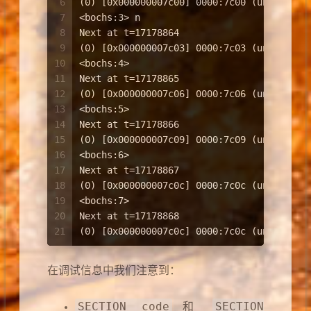
6
(0) [0x000000007c00] 0000:7c00 (unk. ctxt
7
<bochs:3> n
8
Next at t=17178864
9
(0) [0x000000007c03] 0000:7c03 (unk. ctxt
10
<bochs:4> 
11
Next at t=17178865
12
(0) [0x000000007c06] 0000:7c06 (unk. ctxt
13
<bochs:5> 
14
Next at t=17178866
15
(0) [0x000000007c09] 0000:7c09 (unk. ctxt
16
<bochs:6> 
17
Next at t=17178867
18
(0) [0x000000007c0c] 0000:7c0c (unk. ctxt
19
<bochs:7> 
20
Next at t=17178868
21
(0) [0x000000007c0c] 0000:7c0c (unk. ctxt
在调试信息中我们注意到：
SECTION code
SECTION
和