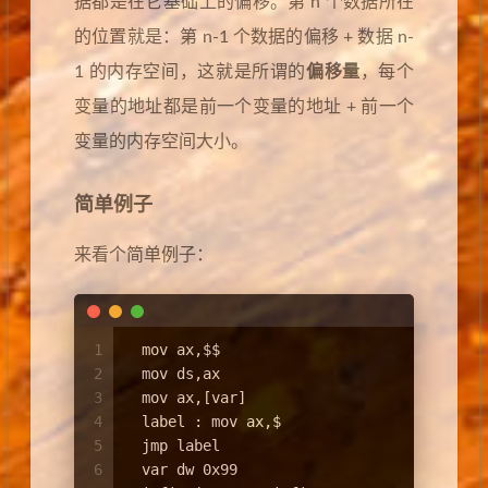
据都是在它基础上的偏移。第 n 个数据所在
的位置就是：第 n-1 个数据的偏移 + 数据 n-
1 的内存空间，这就是所谓的
偏移量
，每个
变量的地址都是前一个变量的地址 + 前一个
变量的内存空间大小。
简单例子
来看个简单例子：
1
  mov ax,$$
2
  mov ds,ax
3
  mov ax,[var]
4
  label : mov ax,$
5
  jmp label
6
  var dw 0x99