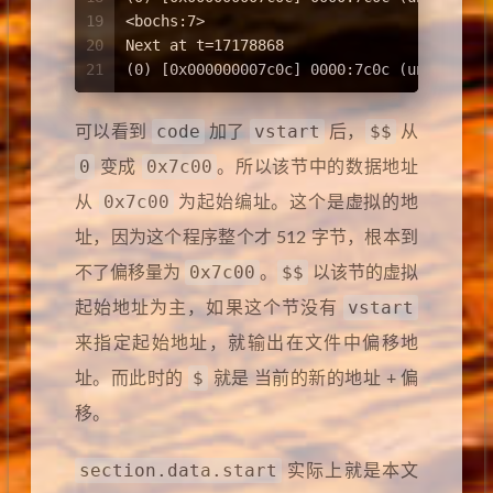
19
<bochs:7> 
20
Next at t=17178868
21
(0) [0x000000007c0c] 0000:7c0c (unk. ctxt
code
vstart
$$
可以看到
加了
后，
从
0
0x7c00
变成
。所以该节中的数据地址
0x7c00
从
为起始编址。这个是虚拟的地
址，因为这个程序整个才 512 字节，根本到
0x7c00
$$
不了偏移量为
。
以该节的虚拟
vstart
起始地址为主，如果这个节没有
来指定起始地址，就输出在文件中偏移地
$
址。而此时的
就是 当前的新的地址 + 偏
移。
section.data.start
实际上就是本文