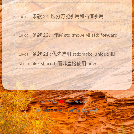
条款 24: 区分万能引用和右值引用
10-12
条款 23：理解 std::move 和 std::forward
10-09
条款 21 : 优先选用 std::make_unique 和
10-09
std::make_shared, 而非直接使用 new
©
2024
zhendewokusi
由
Hexo
&
NexT.Gemini
强力驱动