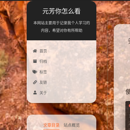
元芳你怎么看
本网站主要用于记录我个人学习的
内容，希望对你有所帮助
首页
归档
标签
友链
使
关于
文章目录
站点概览