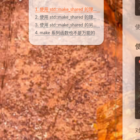
1.
使用 std::make_shared 的理由：代码精简
2.
使用 std::make_shared 的理由：异常安全性
3.
使用 std::make_shared 的另一个理由：性能提升
使
4.
make 系列函数也不是万能的
使