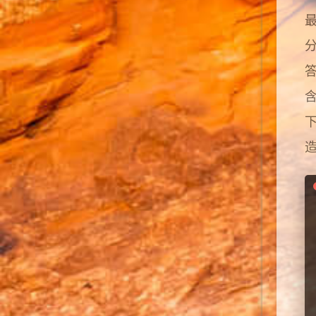
最
分
含
下
造