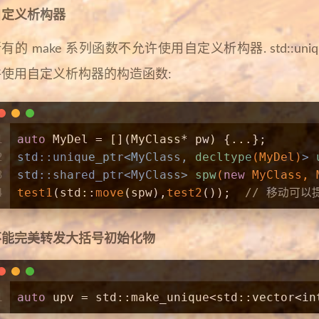
自定义析构器
有的 make 系列函数不允许使用自定义析构器. std::unique_p
许使用自定义析构器的构造函数:
1
auto
 MyDel = [](MyClass* pw) {...};
2
std::unique_ptr<MyClass, 
decltype
(MyDel)
> 
3
std::shared_ptr<MyClass> 
spw
(
new
 MyClass, 
4
test1
(std::
move
(spw),
test2
());  
// 移动可
不能完美转发大括号初始化物
1
auto
 upv = std::make_unique<std::vector<
in