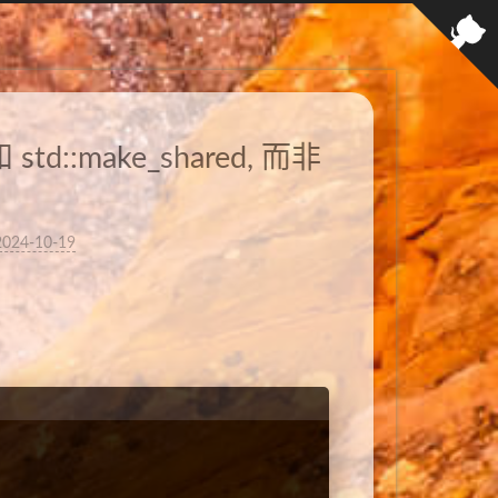
 std::make_shared, 而非
2024-10-19