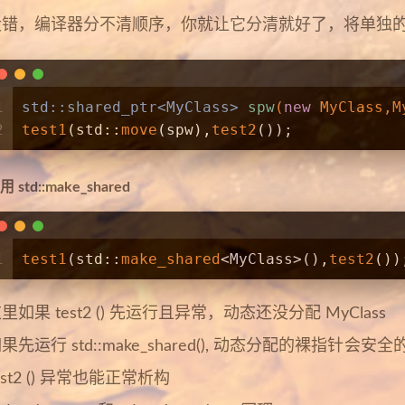
没错，编译器分不清顺序，你就让它分清就好了，将单独
1
std::shared_ptr<MyClass> 
spw
(
new
 MyClass,M
2
test1
(std::
move
(spw),
test2
());            
用 std::make_shared
1
test1
(std::
make_shared
<MyClass>(),
test2
())
里如果 test2 () 先运行且异常，动态还没分配 MyClass
果先运行 std::make_shared
(), 动态分配的裸指针会安全的存储
est2 () 异常也能正常析构