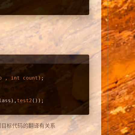
p , 
int
 count)
;
lass),
test2
());
到目标代码的翻译有关系