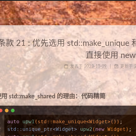
条款 21 : 优先选用 std::make_unique 和
直接使用 new
发表于
2023-10-09
更新于
用 std::make_shared 的理由：代码精简
1
auto
upw1
(std::make_unique<Widget>())
;
2
std::unique_ptr<Widget> 
upw2
(
new
 Widget)
;