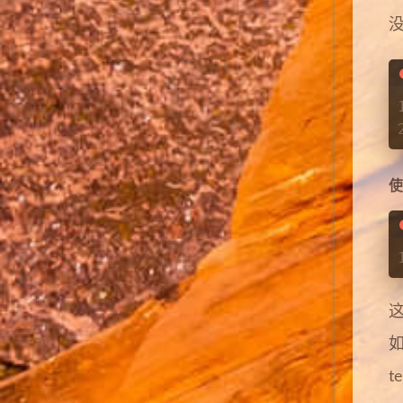
使
这
如
t