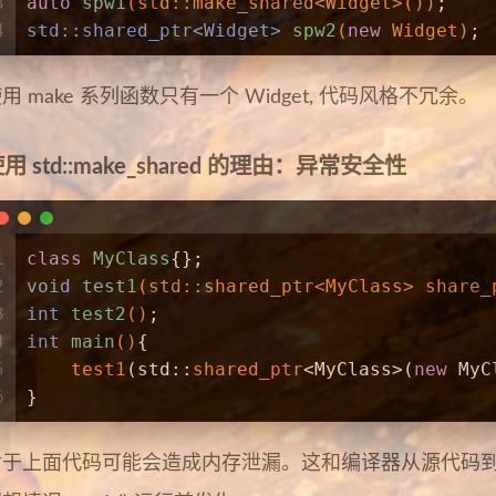
3
auto
spw1
(std::make_shared<Widget>())
;
4
std::shared_ptr<Widget> 
spw2
(
new
 Widget)
;
用 make 系列函数只有一个 Widget, 代码风格不冗余。
用 std::make_shared 的理由：异常安全性
1
class
MyClass
{};
2
void
test1
(std::shared_ptr<MyClass> share_
3
int
test2
()
;
4
int
main
()
{
5
test1
(std::
shared_ptr
<MyClass>(
new
 MyC
6
}
对于上面代码可能会造成内存泄漏。这和编译器从源代码