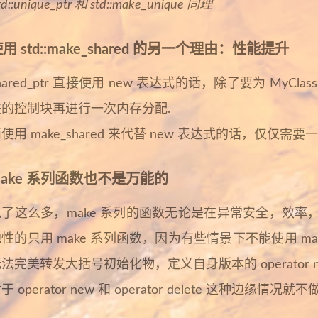
td::unique_ptr 和 std::make_unique 同理
用 std::make_shared 的另一个理由：性能提升
hared_ptr 直接使用 new 表达式的话，除了要为 My
联的控制块再进行一次内存分配.
使用 make_shared 来代替 new 表达式的话，仅仅需要
make 系列函数也不是万能的
说了这么多，make 系列的函数无论是在异常安全，效
性的只用 make 系列函数，因为有些情景下不能使用 m
法完美转发大括号初始化物，定义自身版本的 operator new 和 ope
于 operator new 和 operator delete 这种