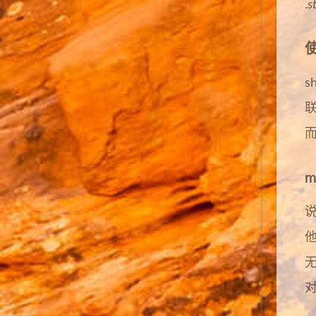
.
s
使
s
而
他
无
对