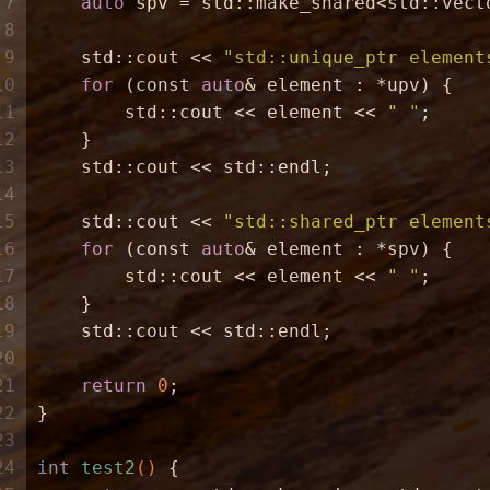
7
auto
 spv = std::make_shared<std::vect
8
9
    std::cout << 
"std::unique_ptr element
10
for
 (
const
auto
& element : *upv) {
11
        std::cout << element << 
" "
;
12
    }
13
    std::cout << std::endl;
14
15
    std::cout << 
"std::shared_ptr element
16
for
 (
const
auto
& element : *spv) {
17
        std::cout << element << 
" "
;
18
    }
19
    std::cout << std::endl;
20
21
return
0
;
22
}
23
24
int
test2
()
{