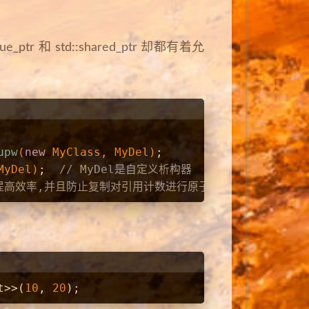
tr 和 std::shared_ptr 却都有着允
upw
(
new
 MyClass, MyDel)
;
MyDel)
;  
// MyDel是自定义析构器
以提高效率,并且防止复制对引用计数进行原子的递增操
t
>>(
10
, 
20
);