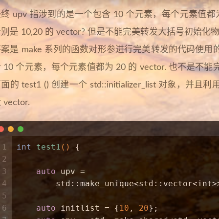
终 upv 指涉到的是一个包含 10 个元素，每个元素值都为 
别是 10,20 的 vector? 但是不能完美转发大括号初始
答案是 make 系列的函数对形参进行完美转发的代码使
 10 个元素，每个元素值都为 20 的 vector. 也
面的 test1 () 创建一个 std::initializer_list 对象，并且利用
 vector.
1
int
test1
()
{
2
3
auto
 upv =
4
        std::make_unique<std::vector<
int
>
5
6
auto
 initlist = {
10
, 
20
};