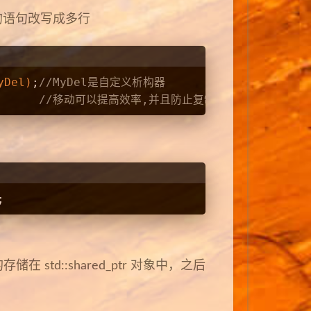
的语句改写成多行
yDel)
;
//MyDel是自定义析构器
      
//移动可以提高效率,并且防止复制对引用计数进行原
;
在 std::shared_ptr 对象中，之后