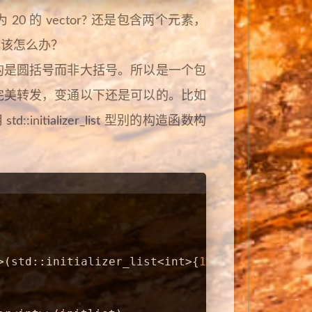
20 的 vector? 还是包含两个元素，
化物该怎么办？
用的是圆括号而非大括号。所以是一个包
不是不能完美转发，变通以下还是可以的。比如
 std::initializer_list 型别的构造函数构
>(std::initializer_list<
int
>{
10
, 
20
});