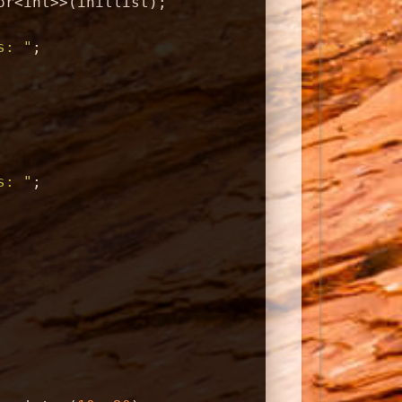
or<
int
>>(initlist);
s: "
;
s: "
;