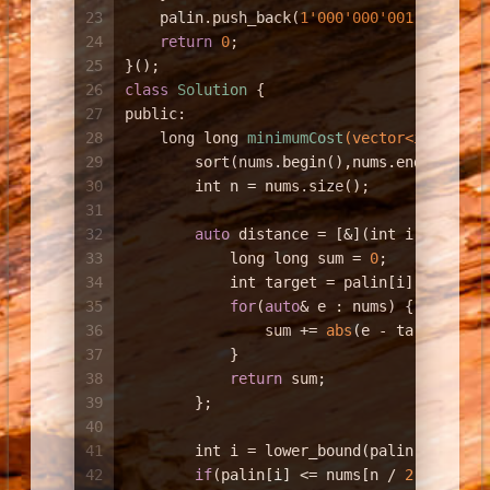
23
    palin.push_back(
1'000'000'001
);
24
return
0
;
25
}();
26
class
Solution
 {
27
public:
28
long
long
minimumCost
(
vector
<
int
>& nu
29
        sort(nums.begin(),nums.end());
30
int
 n = nums.size();
31
32
auto
 distance = [&](
int
 i) -> 
lon
33
long
long
 sum = 
0
;
34
int
 target = palin[i];
35
for
(
auto
& e : nums) {
36
                sum += 
abs
(e - target);
37
            }
38
return
 sum;
39
        };
40
41
int
 i = lower_bound(palin.begin()
42
if
(palin[i] <= nums[n / 
2
])  
retu