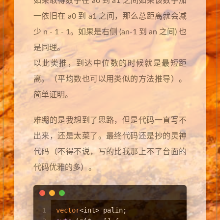
如果取得数字在 a0 到 a1 之间如果该数字加
一依旧在 a0 到 a1 之间，那么总距离就会减
少 n - 1 - 1。如果是右侧 (an-1 到 an 之间) 也
是同理。
以此类推，到达中位数的时候就是最短距
离。（平均数也可以用类似的方法推导）。
简单证明
。
难绷的是我想到了思路，但是代码一直写不
出来，还是太菜了。最终代码还是抄的灵神
代码（不得不说，写的比我那上不了台面的
代码优雅的多）。
1
vector
<
int
> palin;