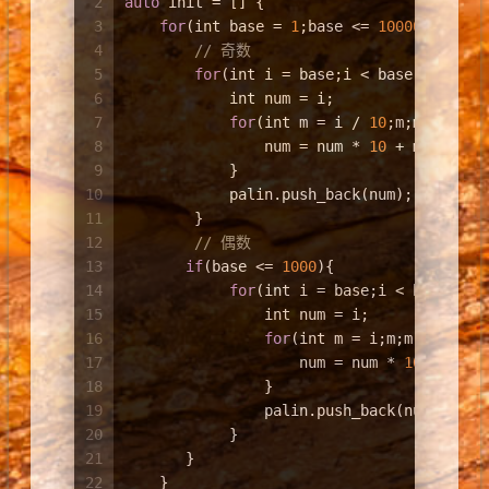
2
auto
 init = [] {
3
for
(
int
 base = 
1
;base <= 
10000
;base*=
4
// 奇数
5
for
(
int
 i = base;i < base * 
10
;i+
6
int
 num = i;
7
for
(
int
 m = i / 
10
;m;m /= 
10
)
8
                num = num * 
10
 + m % 
10
;
9
            }
10
            palin.push_back(num);
11
        }
12
// 偶数
13
if
(base <= 
1000
){
14
for
(
int
 i = base;i < base * 
1
15
int
 num = i;
16
for
(
int
 m = i;m;m /= 
10
) 
17
                    num = num * 
10
 + m % 
18
                }
19
                palin.push_back(num);
20
            }
21
       }
22
    }